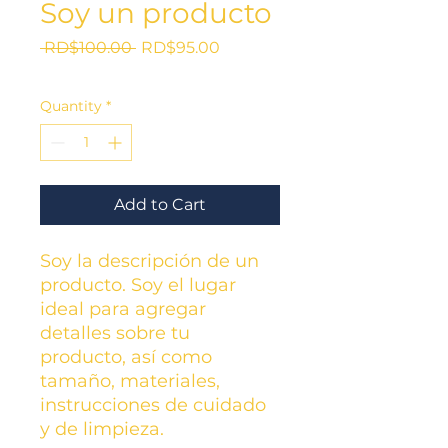
Soy un producto
Regular
Sale
 RD$100.00 
RD$95.00
Price
Price
Quantity
*
Add to Cart
Soy la descripción de un 
producto. Soy el lugar 
ideal para agregar 
detalles sobre tu 
producto, así como 
tamaño, materiales, 
instrucciones de cuidado 
y de limpieza.